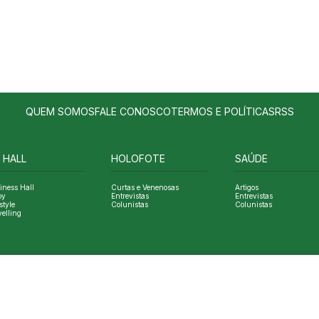
QUEM SOMOS
FALE CONOSCO
TERMOS E POLÍTICAS
RSS
 HALL
HOLOFOTE
SAÚDE
iness Hall
Curtas e Venenosas
Artigos
oy
Entrevistas
Entrevistas
style
Colunistas
Colunistas
velling