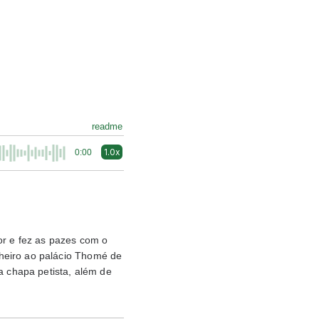
readme
1.0x
0:00
or e fez as pazes com o
heiro ao palácio Thomé de
a chapa petista, além de