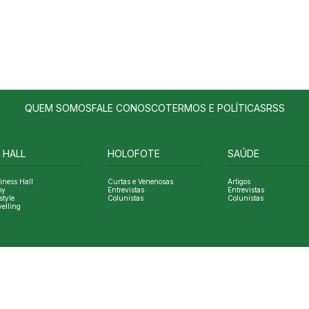
QUEM SOMOS
FALE CONOSCO
TERMOS E POLÍTICAS
RSS
 HALL
HOLOFOTE
SAÚDE
iness Hall
Curtas e Venenosas
Artigos
oy
Entrevistas
Entrevistas
style
Colunistas
Colunistas
velling