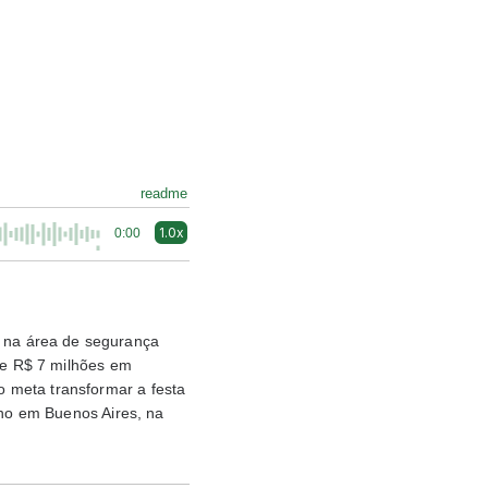
readme
1.0x
0:00
 na área de segurança
 de R$ 7 milhões em
 meta transformar a festa
ano em Buenos Aires, na