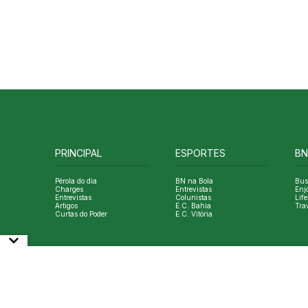
PRINCIPAL
ESPORTES
BN
Pérola do dia
BN na Bola
Bus
Charges
Entrevistas
Enj
Entrevistas
Colunistas
Life
Artigos
E.C. Bahia
Tra
Curtas do Poder
E.C. Vitória
© Copyright Bahia Notícias. All Rights Reserved