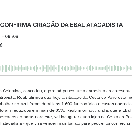
 CONFIRMA CRIAÇÃO DA EBAL ATACADISTA
8 - 09h06
e)
b Celestino, concedeu, agora há pouco, uma entrevista ao apresent
trevista, Reub afirmou que hoje a situação da Cesta do Povo está 
abalhar no azul foram demitidos 1.600 funcionários e custos operacio
 foram reduzidos em mais de 85%. Reub informou, ainda, que a Ebal
mercados do norte-nordeste, vai inaugurar duas lojas da Cesta do Po
l atacadista - que visa vender mais barato para pequenos comercian