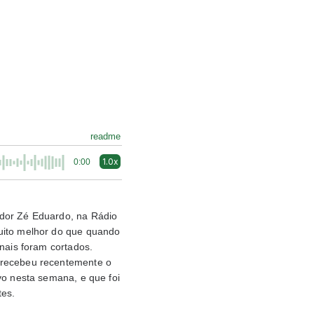
readme
1.0x
0:00
ador Zé Eduardo, na Rádio
muito melhor do que quando
nais foram cortados.
 recebeu recentemente o
vo nesta semana, e que foi
tes.