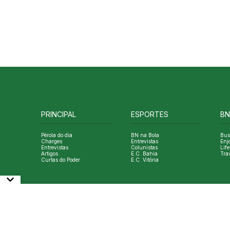
PRINCIPAL
ESPORTES
BN
Pérola do dia
BN na Bola
Bus
Charges
Entrevistas
Enj
Entrevistas
Colunistas
Life
Artigos
E.C. Bahia
Tra
Curtas do Poder
E.C. Vitória
© Copyright Bahia Notícias. All Rights Reserved