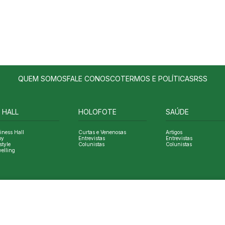
QUEM SOMOS
FALE CONOSCO
TERMOS E POLÍTICAS
RSS
 HALL
HOLOFOTE
SAÚDE
iness Hall
Curtas e Venenosas
Artigos
oy
Entrevistas
Entrevistas
style
Colunistas
Colunistas
velling