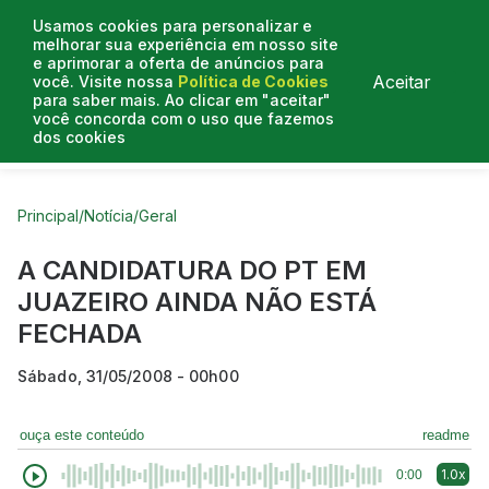
Usamos cookies para personalizar e
melhorar sua experiência em nosso site
e aprimorar a oferta de anúncios para
Aceitar
você. Visite nossa
Política de Cookies
para saber mais. Ao clicar em "aceitar"
você concorda com o uso que fazemos
dos cookies
Curtas do Poder
Artigos
Entrevistas
Podcasts
Principal
/
Notícia
/
Geral
A CANDIDATURA DO PT EM
JUAZEIRO AINDA NÃO ESTÁ
FECHADA
Sábado, 31/05/2008 - 00h00
ouça este conteúdo
readme
1.0x
0:00