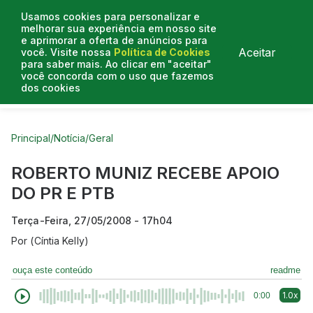
Usamos cookies para personalizar e
melhorar sua experiência em nosso site
e aprimorar a oferta de anúncios para
Aceitar
você. Visite nossa
Política de Cookies
para saber mais. Ao clicar em "aceitar"
você concorda com o uso que fazemos
dos cookies
Curtas do Poder
Artigos
Entrevistas
Podcasts
Principal
/
Notícia
/
Geral
ROBERTO MUNIZ RECEBE APOIO
DO PR E PTB
Terça-Feira, 27/05/2008 - 17h04
Por
(Cíntia Kelly)
ouça este conteúdo
readme
1.0x
0:00