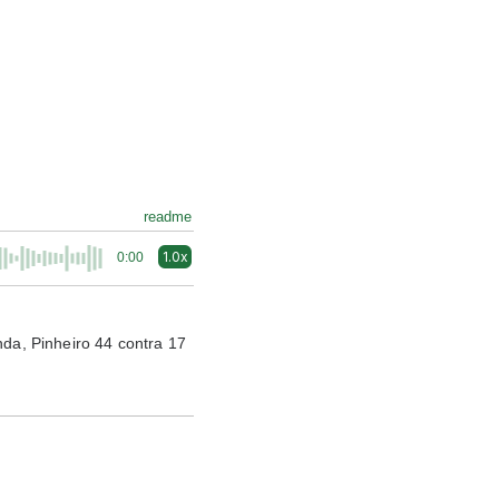
readme
1.0x
0:00
nda
,
Pinheiro 44 contra 17