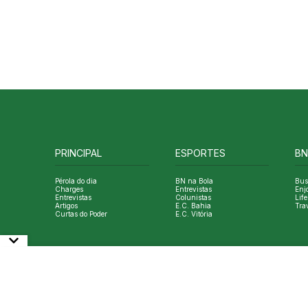
PRINCIPAL
ESPORTES
BN
Pérola do dia
BN na Bola
Bus
Charges
Entrevistas
Enj
Entrevistas
Colunistas
Life
Artigos
E.C. Bahia
Tra
Curtas do Poder
E.C. Vitória
© Copyright Bahia Notícias. All Rights Reserved