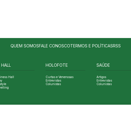
QUEM SOMOS
FALE CONOSCO
TERMOS E POLÍTICAS
RSS
 HALL
HOLOFOTE
SAÚDE
iness Hall
Curtas e Venenosas
Artigos
oy
Entrevistas
Entrevistas
style
Colunistas
Colunistas
velling