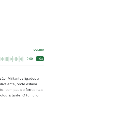
readme
1.0x
0:00
ão. Militantes ligados a
olivalente, onde estava
to, com paus e ferros nas
otou à tarde. O tumulto