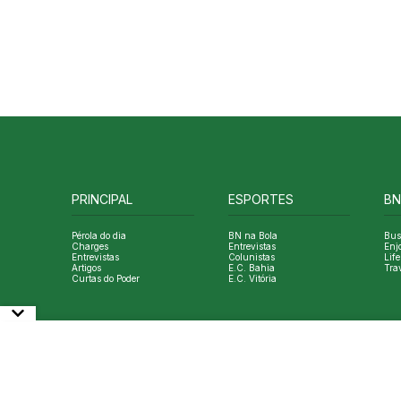
PRINCIPAL
ESPORTES
BN
Pérola do dia
BN na Bola
Bus
Charges
Entrevistas
Enj
Entrevistas
Colunistas
Life
Artigos
E.C. Bahia
Tra
Curtas do Poder
E.C. Vitória
© Copyright Bahia Notícias. All Rights Reserved