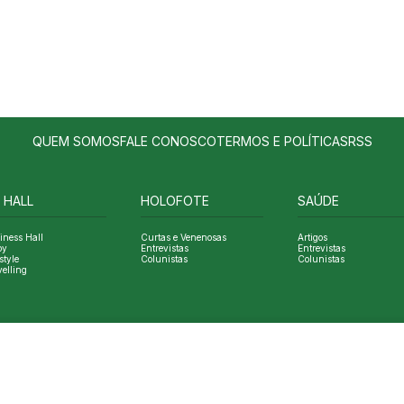
QUEM SOMOS
FALE CONOSCO
TERMOS E POLÍTICAS
RSS
 HALL
HOLOFOTE
SAÚDE
iness Hall
Curtas e Venenosas
Artigos
oy
Entrevistas
Entrevistas
style
Colunistas
Colunistas
velling