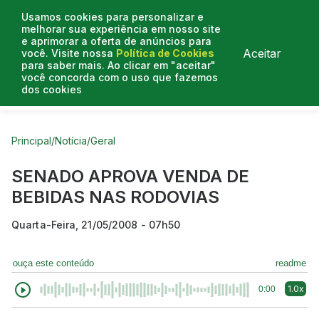
Usamos cookies para personalizar e
melhorar sua experiência em nosso site
e aprimorar a oferta de anúncios para
Aceitar
você. Visite nossa
Política de Cookies
para saber mais. Ao clicar em "aceitar"
você concorda com o uso que fazemos
dos cookies
Curtas do Poder
Artigos
Entrevistas
Podcasts
Principal
/
Notícia
/
Geral
SENADO APROVA VENDA DE
BEBIDAS NAS RODOVIAS
Quarta-Feira, 21/05/2008 - 07h50
ouça este conteúdo
readme
1.0x
0:00