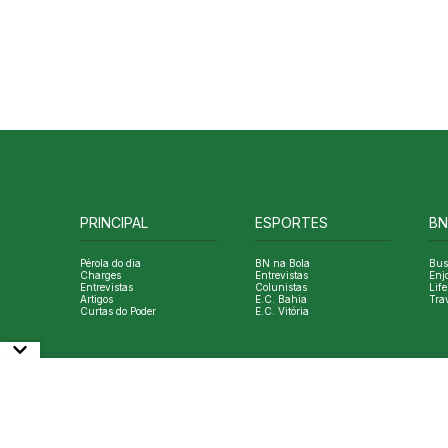
PRINCIPAL
ESPORTES
BN
Pérola do dia
BN na Bola
Bus
Charges
Entrevistas
Enj
Entrevistas
Colunistas
Life
Artigos
E.C. Bahia
Tra
Curtas do Poder
E.C. Vitória
© Copyright Bahia Notícias. All Rights Reserved