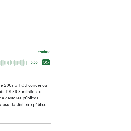
readme
1.0x
0:00
e de 2007 o TCU condenou
de R$ 89,3 milhões, o
e gestores públicos,
u uso do dinheiro público