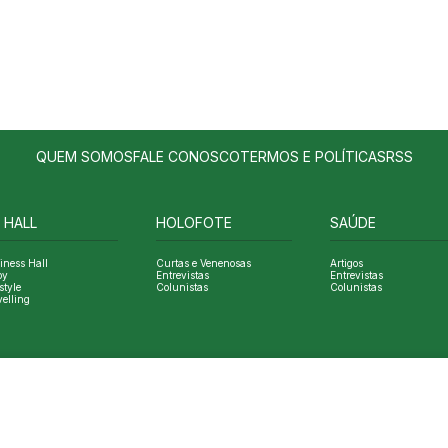
QUEM SOMOS
FALE CONOSCO
TERMOS E POLÍTICAS
RSS
 HALL
HOLOFOTE
SAÚDE
iness Hall
Curtas e Venenosas
Artigos
oy
Entrevistas
Entrevistas
style
Colunistas
Colunistas
velling