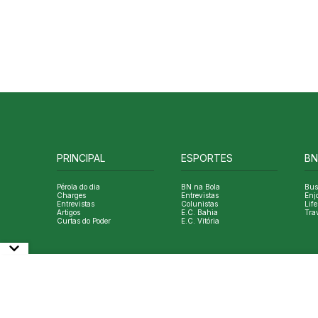
PRINCIPAL
ESPORTES
BN
Pérola do dia
BN na Bola
Bus
Charges
Entrevistas
Enj
Entrevistas
Colunistas
Life
Artigos
E.C. Bahia
Tra
Curtas do Poder
E.C. Vitória
© Copyright Bahia Notícias. All Rights Reserved