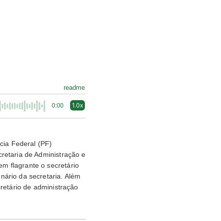
readme
1.0x
0:00
cia Federal (PF)
retaria de Administração e
m flagrante o secretário
ário da secretaria. Além
retário de administração