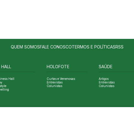
QUEM SOMOS
FALE CONOSCO
TERMOS E POLÍTICAS
RSS
 HALL
HOLOFOTE
SAÚDE
iness Hall
Curtas e Venenosas
Artigos
oy
Entrevistas
Entrevistas
style
Colunistas
Colunistas
velling