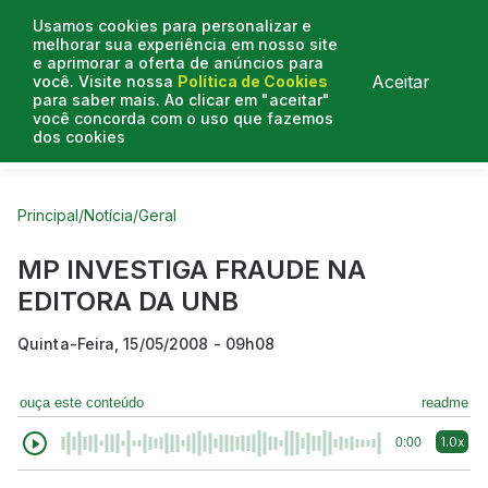
Usamos cookies para personalizar e
melhorar sua experiência em nosso site
e aprimorar a oferta de anúncios para
Aceitar
você. Visite nossa
Política de Cookies
para saber mais. Ao clicar em "aceitar"
você concorda com o uso que fazemos
dos cookies
Curtas do Poder
Artigos
Entrevistas
Podcasts
Principal
/
Notícia
/
Geral
MP INVESTIGA FRAUDE NA
EDITORA DA UNB
Quinta-Feira, 15/05/2008 - 09h08
ouça este conteúdo
readme
1.0x
0:00