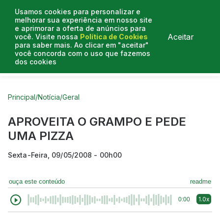
Usamos cookies para personalizar e
melhorar sua experiência em nosso site
e aprimorar a oferta de anúncios para
Aceitar
você. Visite nossa
Política de Cookies
para saber mais. Ao clicar em "aceitar"
você concorda com o uso que fazemos
dos cookies
Curtas do Poder
Artigos
Entrevistas
Podcasts
Principal
/
Notícia
/
Geral
APROVEITA O GRAMPO E PEDE
UMA PIZZA
Sexta-Feira, 09/05/2008 - 00h00
ouça este conteúdo
readme
1.0x
0:00