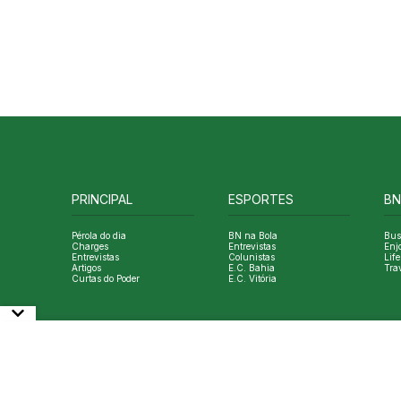
PRINCIPAL
ESPORTES
BN
Pérola do dia
BN na Bola
Bus
Charges
Entrevistas
Enj
Entrevistas
Colunistas
Life
Artigos
E.C. Bahia
Tra
Curtas do Poder
E.C. Vitória
© Copyright Bahia Notícias. All Rights Reserved