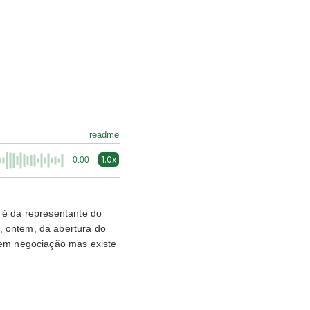
readme
1.0x
0:00
 é da representante do
, ontem, da abertura do
 em negociação mas existe