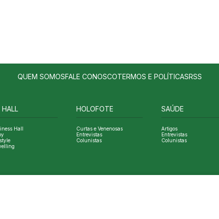
QUEM SOMOS
FALE CONOSCO
TERMOS E POLÍTICAS
RSS
 HALL
HOLOFOTE
SAÚDE
iness Hall
Curtas e Venenosas
Artigos
oy
Entrevistas
Entrevistas
style
Colunistas
Colunistas
velling