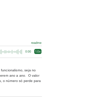
readme
1.0x
0:00
 funcionalismo, seja no
scerem ano a ano. O valor
s, o número só perde para