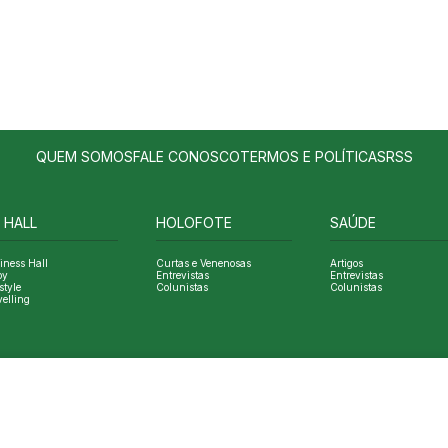
QUEM SOMOS
FALE CONOSCO
TERMOS E POLÍTICAS
RSS
 HALL
HOLOFOTE
SAÚDE
iness Hall
Curtas e Venenosas
Artigos
oy
Entrevistas
Entrevistas
style
Colunistas
Colunistas
velling