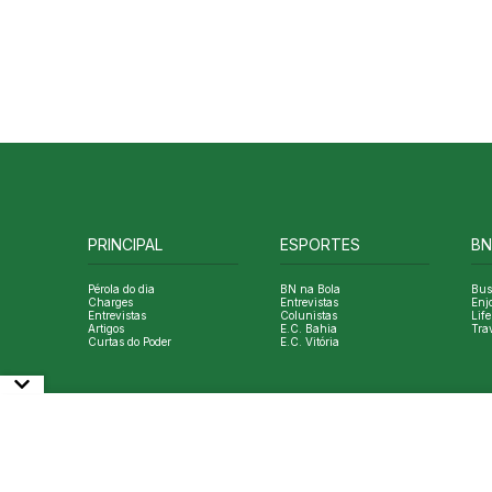
PRINCIPAL
ESPORTES
BN
Pérola do dia
BN na Bola
Bus
Charges
Entrevistas
Enj
Entrevistas
Colunistas
Life
Artigos
E.C. Bahia
Tra
Curtas do Poder
E.C. Vitória
© Copyright Bahia Notícias. All Rights Reserved