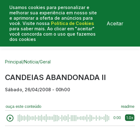
Usamos cookies para personalizar e
melhorar sua experiência em nosso site
e aprimorar a oferta de anúncios para
Aceitar
você. Visite nossa
Política de Cookies
para saber mais. Ao clicar em "aceitar"
você concorda com o uso que fazemos
dos cookies
Curtas do Poder
Artigos
Entrevistas
Podcasts
Principal
/
Notícia
/
Geral
CANDEIAS ABANDONADA II
Sábado, 26/04/2008 - 00h00
ouça este conteúdo
readme
1.0x
0:00