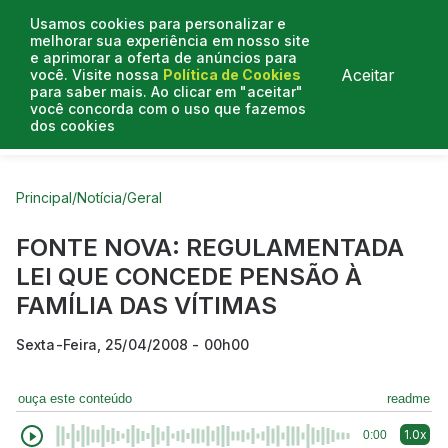
Usamos cookies para personalizar e
melhorar sua experiência em nosso site
e aprimorar a oferta de anúncios para
Aceitar
você. Visite nossa
Política de Cookies
para saber mais. Ao clicar em "aceitar"
você concorda com o uso que fazemos
dos cookies
Curtas do Poder
Artigos
Entrevistas
Podcasts
Principal
/
Notícia
/
Geral
FONTE NOVA: REGULAMENTADA
LEI QUE CONCEDE PENSÃO À
FAMÍLIA DAS VÍTIMAS
Sexta-Feira, 25/04/2008 - 00h00
ouça este conteúdo
readme
1.0x
0:00