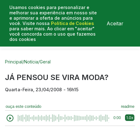
Usamos cookies para personalizar e
melhorar sua experiência em nosso site
e aprimorar a oferta de anúncios para
Aceitar
você. Visite nossa
Política de Cookies
para saber mais. Ao clicar em "aceitar"
você concorda com o uso que fazemos
dos cookies
Curtas do Poder
Artigos
Entrevistas
Podcasts
Principal
/
Notícia
/
Geral
JÁ PENSOU SE VIRA MODA?
Quarta-Feira, 23/04/2008 - 16h15
ouça este conteúdo
readme
1.0x
0:00