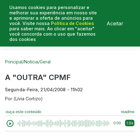
Usamos cookies para personalizar e
melhorar sua experiência em nosso site
e aprimorar a oferta de anúncios para
Aceitar
você. Visite nossa
Política de Cookies
para saber mais. Ao clicar em "aceitar"
você concorda com o uso que fazemos
dos cookies
Curtas do Poder
Artigos
Entrevistas
Podcasts
Principal
/
Notícia
/
Geral
A "OUTRA" CPMF
Segunda-Feira, 21/04/2008 - 11h02
Por
(Lívia Cortizo)
ouça este conteúdo
readme
1.0x
0:00