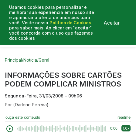
Usamos cookies para personalizar e
melhorar sua experiência em nosso site
e aprimorar a oferta de anúncios para
Aceitar
você. Visite nossa
Política de Cookies
para saber mais. Ao clicar em "aceitar"
você concorda com o uso que fazemos
dos cookies
Curtas do Poder
Artigos
Entrevistas
Podcasts
Principal
/
Notícia
/
Geral
INFORMAÇÕES SOBRE CARTÕES
PODEM COMPLICAR MINISTROS
Segunda-Feira, 31/03/2008 - 09h06
Por
(Darlene Pereira)
ouça este conteúdo
readme
1.0x
0:00