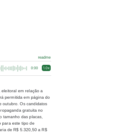
readme
1.0x
0:00
eleitoral em relação a
rá permitida em página do
e outubro. Os candidatos
 propaganda gratuita no
 o tamanho das placas,
 para este tipo de
ria de R$ 5.320,50 a R$