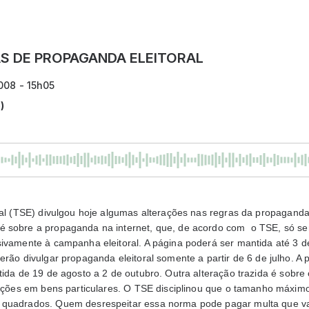
S DE PROPAGANDA ELEITORAL
008 - 15h05
)
ral (TSE) divulgou hoje algumas alterações nas regras da propaganda 
 sobre a propaganda na internet, que, de acordo com o TSE, só se
sivamente à campanha eleitoral. A página poderá ser mantida até 3 d
erão divulgar propaganda eleitoral somente a partir de 6 de julho. A
tida de 19 de agosto a 2 de outubro. Outra alteração trazida é sobre
rições em bens particulares. O TSE disciplinou que o tamanho máximo
 quadrados. Quem desrespeitar essa norma pode pagar multa que va