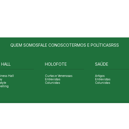
QUEM SOMOS
FALE CONOSCO
TERMOS E POLÍTICAS
RSS
 HALL
HOLOFOTE
SAÚDE
iness Hall
Curtas e Venenosas
Artigos
oy
Entrevistas
Entrevistas
style
Colunistas
Colunistas
velling