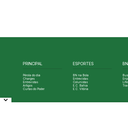
PRINCIPAL
ESPORTES
BN
Pérola do dia
BN na Bola
Bus
Charges
Entrevistas
Enj
Entrevistas
Colunistas
Life
Artigos
E.C. Bahia
Tra
Curtas do Poder
E.C. Vitória
© Copyright Bahia Notícias. All Rights Reserved