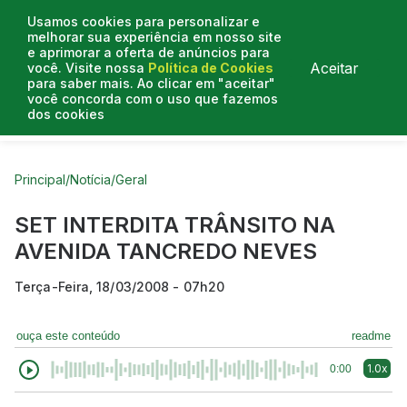
Usamos cookies para personalizar e
melhorar sua experiência em nosso site
e aprimorar a oferta de anúncios para
Aceitar
você. Visite nossa
Política de Cookies
para saber mais. Ao clicar em "aceitar"
você concorda com o uso que fazemos
dos cookies
Curtas do Poder
Artigos
Entrevistas
Podcasts
Principal
/
Notícia
/
Geral
SET INTERDITA TRÂNSITO NA
AVENIDA TANCREDO NEVES
Terça-Feira, 18/03/2008 - 07h20
ouça este conteúdo
readme
1.0x
0:00