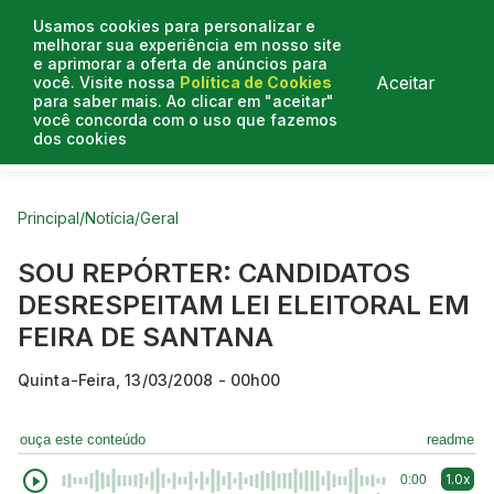
Usamos cookies para personalizar e
melhorar sua experiência em nosso site
e aprimorar a oferta de anúncios para
Aceitar
você. Visite nossa
Política de Cookies
para saber mais. Ao clicar em "aceitar"
você concorda com o uso que fazemos
dos cookies
Curtas do Poder
Artigos
Entrevistas
Podcasts
Principal
/
Notícia
/
Geral
SOU REPÓRTER: CANDIDATOS
DESRESPEITAM LEI ELEITORAL EM
FEIRA DE SANTANA
Quinta-Feira, 13/03/2008 - 00h00
ouça este conteúdo
readme
1.0x
0:00