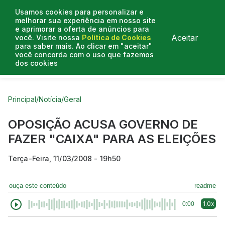
Usamos cookies para personalizar e
melhorar sua experiência em nosso site
e aprimorar a oferta de anúncios para
Aceitar
você. Visite nossa
Política de Cookies
para saber mais. Ao clicar em "aceitar"
você concorda com o uso que fazemos
dos cookies
Curtas do Poder
Artigos
Entrevistas
Podcasts
Principal
/
Notícia
/
Geral
OPOSIÇÃO ACUSA GOVERNO DE
FAZER "CAIXA" PARA AS ELEIÇÕES
Terça-Feira, 11/03/2008 - 19h50
ouça este conteúdo
readme
1.0x
0:00