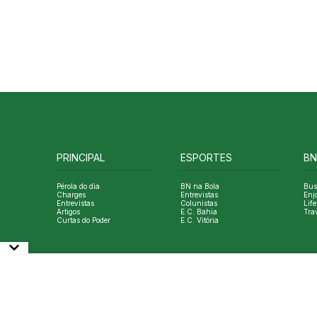
PRINCIPAL
ESPORTES
BN
Pérola do dia
BN na Bola
Bus
Charges
Entrevistas
Enj
Entrevistas
Colunistas
Life
Artigos
E.C. Bahia
Tra
Curtas do Poder
E.C. Vitória
© Copyright Bahia Notícias. All Rights Reserved