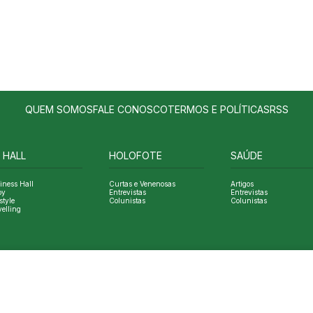
QUEM SOMOS
FALE CONOSCO
TERMOS E POLÍTICAS
RSS
 HALL
HOLOFOTE
SAÚDE
iness Hall
Curtas e Venenosas
Artigos
oy
Entrevistas
Entrevistas
style
Colunistas
Colunistas
velling