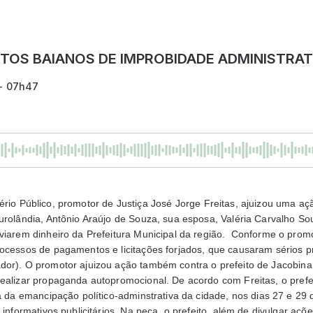
ITOS BAIANOS DE IMPROBIDADE ADMINISTRAT
 - 07h47
tério Público, promotor de Justiça José Jorge Freitas, ajuizou uma aç
urolândia, Antônio Araújo de Souza, sua esposa, Valéria Carvalho So
sviarem dinheiro da Prefeitura Municipal da região. Conforme o prom
ocessos de pagamentos e licitações forjados, que causaram sérios pr
dor). O promotor ajuizou ação também contra o prefeito de Jacobin
ealizar propaganda autopromocional. De acordo com Freitas, o prefei
ta da emancipação político-adminstrativa da cidade, nos dias 27 e 29 
 informativos publicitários. Na peça, o prefeito, além de divulgar açõe