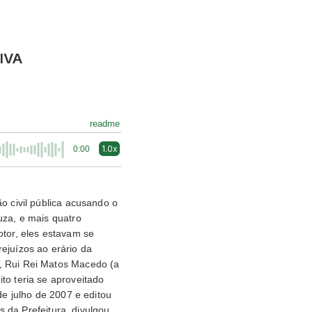
IVA
readme
1.0x
0:00
ão civil pública acusando o
uza, e mais quatro
otor, eles estavam se
ejuízos ao erário da
a, Rui Rei Matos Macedo (a
to teria se aproveitado
de julho de 2007 e editou
s da Prefeitura, divulgou