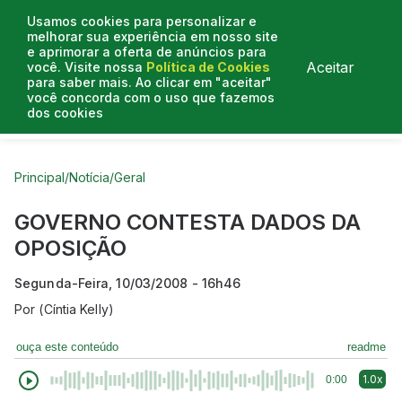
Usamos cookies para personalizar e
melhorar sua experiência em nosso site
e aprimorar a oferta de anúncios para
Aceitar
você. Visite nossa
Política de Cookies
para saber mais. Ao clicar em "aceitar"
você concorda com o uso que fazemos
dos cookies
Curtas do Poder
Artigos
Entrevistas
Podcasts
Principal
/
Notícia
/
Geral
GOVERNO CONTESTA DADOS DA
OPOSIÇÃO
Segunda-Feira, 10/03/2008 - 16h46
Por
(Cíntia Kelly)
ouça este conteúdo
readme
1.0x
0:00