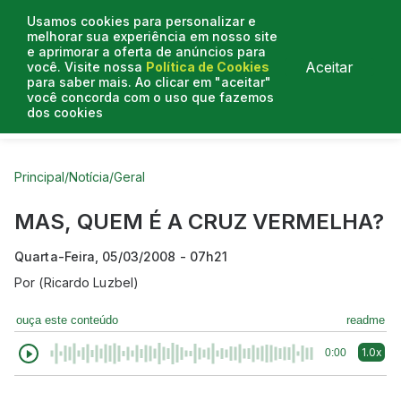
Usamos cookies para personalizar e
melhorar sua experiência em nosso site
e aprimorar a oferta de anúncios para
Aceitar
você. Visite nossa
Política de Cookies
para saber mais. Ao clicar em "aceitar"
você concorda com o uso que fazemos
dos cookies
Curtas do Poder
Artigos
Entrevistas
Podcasts
Principal
/
Notícia
/
Geral
MAS, QUEM É A CRUZ VERMELHA?
Quarta-Feira, 05/03/2008 - 07h21
Por
(Ricardo Luzbel)
ouça este conteúdo
readme
1.0x
0:00