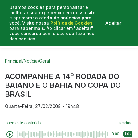
Usamos cookies para personalizar e
melhorar sua experiência em nosso site
e aprimorar a oferta de anúncios para
Aceitar
você. Visite nossa
Política de Cookies
para saber mais. Ao clicar em "aceitar"
você concorda com o uso que fazemos
dos cookies
Curtas do Poder
Artigos
Entrevistas
Podcasts
Principal
/
Notícia
/
Geral
ACOMPANHE A 14º RODADA DO
BAIANO E O BAHIA NO COPA DO
BRASIL
Quarta-Feira, 27/02/2008 - 19h48
ouça este conteúdo
readme
1.0x
0:00