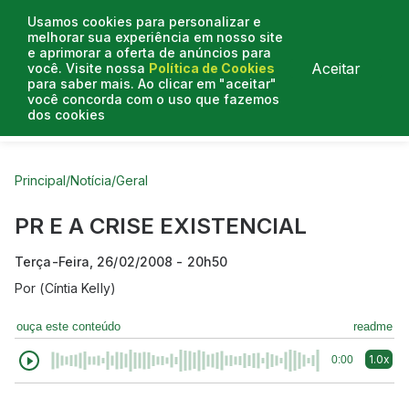
Usamos cookies para personalizar e
melhorar sua experiência em nosso site
e aprimorar a oferta de anúncios para
Aceitar
você. Visite nossa
Política de Cookies
para saber mais. Ao clicar em "aceitar"
você concorda com o uso que fazemos
dos cookies
Curtas do Poder
Artigos
Entrevistas
Podcasts
Principal
/
Notícia
/
Geral
PR E A CRISE EXISTENCIAL
Terça-Feira, 26/02/2008 - 20h50
Por
(Cíntia Kelly)
ouça este conteúdo
readme
1.0x
0:00