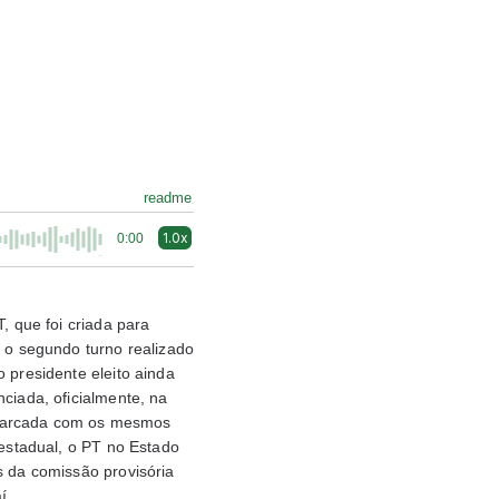
readme
1.0x
0:00
, que foi criada para
r o segundo turno realizado
 presidente eleito ainda
ciada, oficialmente, na
 marcada com os mesmos
 estadual, o PT no Estado
s da comissão provisória
í.