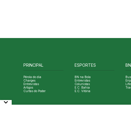
PRINCIPAL
ESPORTES
BN
Pérola do dia
BN na Bola
Bus
Charges
Entrevistas
Enj
Entrevistas
Colunistas
Life
Artigos
E.C. Bahia
Tra
Curtas do Poder
E.C. Vitória
© Copyright Bahia Notícias. All Rights Reserved