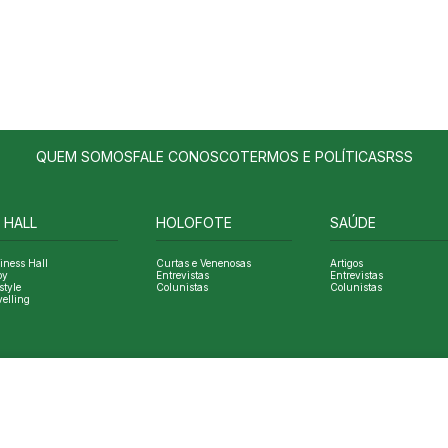
QUEM SOMOS
FALE CONOSCO
TERMOS E POLÍTICAS
RSS
 HALL
HOLOFOTE
SAÚDE
iness Hall
Curtas e Venenosas
Artigos
oy
Entrevistas
Entrevistas
style
Colunistas
Colunistas
velling