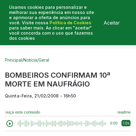
Usamos cookies para personalizar e
melhorar sua experiência em nosso site
e aprimorar a oferta de anúncios para
Aceitar
você. Visite nossa
Política de Cookies
para saber mais. Ao clicar em "aceitar"
você concorda com o uso que fazemos
dos cookies
Curtas do Poder
Artigos
Entrevistas
Podcasts
Principal
/
Notícia
/
Geral
BOMBEIROS CONFIRMAM 10ª
MORTE EM NAUFRÁGIO
Quinta-Feira, 21/02/2008 - 16h50
ouça este conteúdo
readme
1.0x
0:00