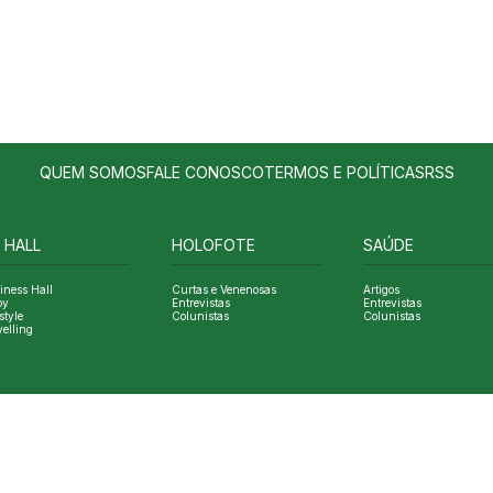
QUEM SOMOS
FALE CONOSCO
TERMOS E POLÍTICAS
RSS
 HALL
HOLOFOTE
SAÚDE
iness Hall
Curtas e Venenosas
Artigos
oy
Entrevistas
Entrevistas
style
Colunistas
Colunistas
velling