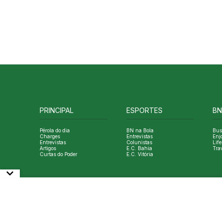
PRINCIPAL
ESPORTES
BN
Pérola do dia
BN na Bola
Bus
Charges
Entrevistas
Enj
Entrevistas
Colunistas
Life
Artigos
E.C. Bahia
Tra
Curtas do Poder
E.C. Vitória
© Copyright Bahia Notícias. All Rights Reserved