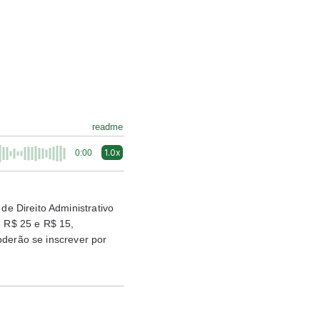
readme
1.0x
0:00
e Direito Administrativo
e R$ 25 e R$ 15,
oderão se inscrever por