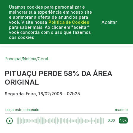
Usamos cookies para personalizar e
melhorar sua experiência em nosso site
e aprimorar a oferta de anúncios para
Aceitar
você. Visite nossa
Política de Cookies
para saber mais. Ao clicar em "aceitar"
você concorda com o uso que fazemos
dos cookies
Curtas do Poder
Artigos
Entrevistas
Podcasts
Principal
/
Notícia
/
Geral
PITUAÇU PERDE 58% DA ÁREA
ORIGINAL
Segunda-Feira, 18/02/2008 - 07h25
ouça este conteúdo
readme
1.0x
0:00