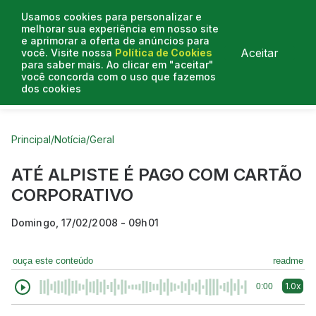
Usamos cookies para personalizar e
melhorar sua experiência em nosso site
e aprimorar a oferta de anúncios para
Aceitar
você. Visite nossa
Política de Cookies
para saber mais. Ao clicar em "aceitar"
você concorda com o uso que fazemos
dos cookies
Curtas do Poder
Artigos
Entrevistas
Podcasts
Principal
/
Notícia
/
Geral
ATÉ ALPISTE É PAGO COM CARTÃO
CORPORATIVO
Domingo, 17/02/2008 - 09h01
ouça este conteúdo
readme
1.0x
0:00