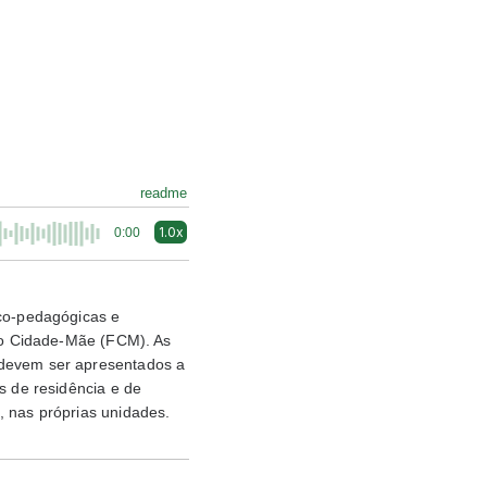
readme
1.0x
0:00
ico-pedagógicas e
ção Cidade-Mãe (FCM). As
 devem ser apresentados a
s de residência e de
, nas próprias unidades.