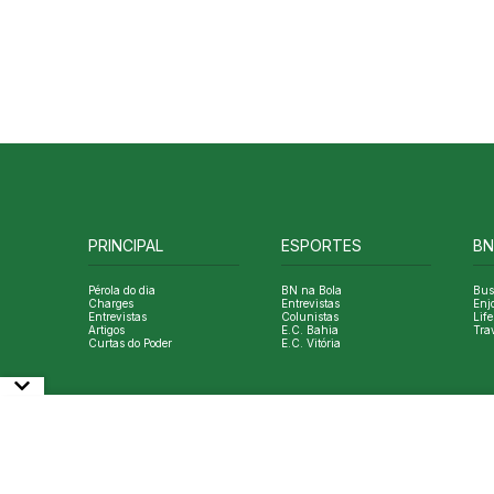
PRINCIPAL
ESPORTES
BN
Pérola do dia
BN na Bola
Bus
Charges
Entrevistas
Enj
Entrevistas
Colunistas
Life
Artigos
E.C. Bahia
Tra
Curtas do Poder
E.C. Vitória
© Copyright Bahia Notícias. All Rights Reserved