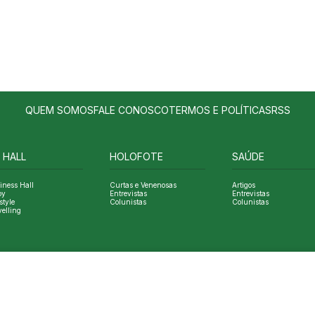
QUEM SOMOS
FALE CONOSCO
TERMOS E POLÍTICAS
RSS
 HALL
HOLOFOTE
SAÚDE
iness Hall
Curtas e Venenosas
Artigos
oy
Entrevistas
Entrevistas
style
Colunistas
Colunistas
velling