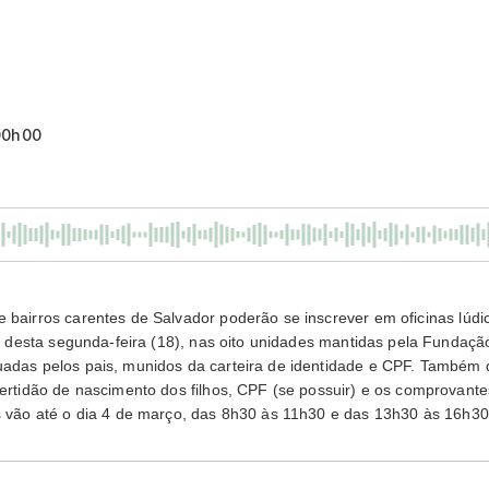
00h00
e bairros carentes de Salvador poderão se inscrever em oficinas lúd
tir desta segunda-feira (18), nas oito unidades mantidas pela Funda
uadas pelos pais, munidos da carteira de identidade e CPF. Também
certidão de nascimento dos filhos, CPF (se possuir) e os comprovante
es vão até o dia 4 de março, das 8h30 às 11h30 e das 13h30 às 16h30