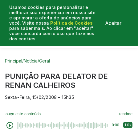
Usamos cookies para personalizar e
melhorar sua experiência em nosso site
e aprimorar a oferta de anúncios para
Aceitar
você. Visite nossa
Política de Cookies
para saber mais. Ao clicar em "aceitar"
você concorda com o uso que fazemos
dos cookies
Curtas do Poder
Artigos
Entrevistas
Podcasts
Principal
/
Notícia
/
Geral
PUNIÇÃO PARA DELATOR DE
RENAN CALHEIROS
Sexta-Feira, 15/02/2008 - 15h35
ouça este conteúdo
readme
1.0x
0:00