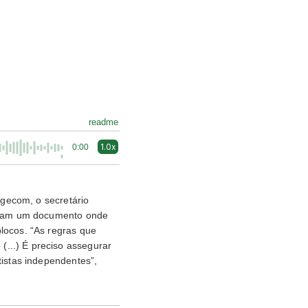
readme
1.0x
0:00
Agecom, o secretário
uíram um documento onde
locos. “As regras que
...) É preciso assegurar
tistas independentes”,