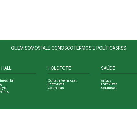
QUEM SOMOS
FALE CONOSCO
TERMOS E POLÍTICAS
RSS
 HALL
HOLOFOTE
SAÚDE
iness Hall
Curtas e Venenosas
Artigos
oy
Entrevistas
Entrevistas
style
Colunistas
Colunistas
velling