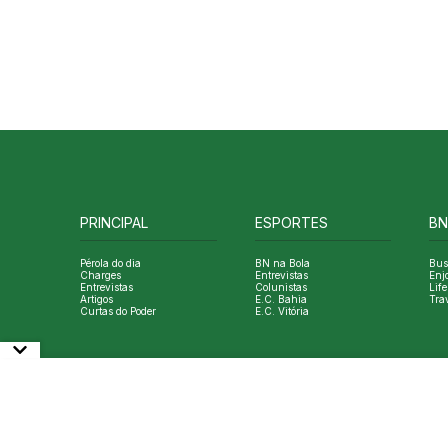
PRINCIPAL
ESPORTES
BN
Pérola do dia
BN na Bola
Bus
Charges
Entrevistas
Enj
Entrevistas
Colunistas
Life
Artigos
E.C. Bahia
Tra
Curtas do Poder
E.C. Vitória
© Copyright Bahia Notícias. All Rights Reserved