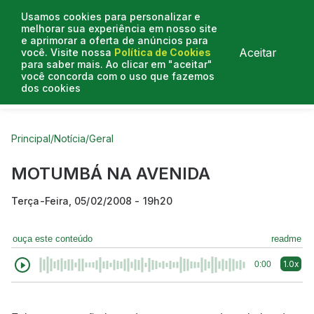
Usamos cookies para personalizar e
melhorar sua experiência em nosso site
e aprimorar a oferta de anúncios para
Aceitar
você. Visite nossa
Política de Cookies
para saber mais. Ao clicar em "aceitar"
você concorda com o uso que fazemos
dos cookies
Curtas do Poder
Artigos
Entrevistas
Podcasts
Principal
/
Notícia
/
Geral
MOTUMBÁ NA AVENIDA
Terça-Feira, 05/02/2008 - 19h20
ouça este conteúdo
readme
1.0x
0:00