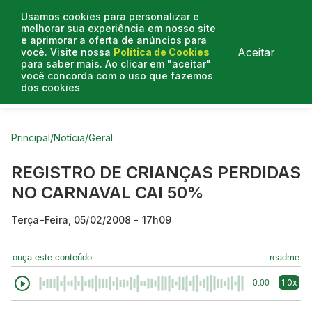
Usamos cookies para personalizar e
melhorar sua experiência em nosso site
e aprimorar a oferta de anúncios para
Aceitar
você. Visite nossa
Política de Cookies
para saber mais. Ao clicar em "aceitar"
você concorda com o uso que fazemos
dos cookies
Curtas do Poder
Artigos
Entrevistas
Podcasts
Principal
/
Notícia
/
Geral
REGISTRO DE CRIANÇAS PERDIDAS
NO CARNAVAL CAI 50%
Terça-Feira, 05/02/2008 - 17h09
ouça este conteúdo
readme
1.0x
0:00