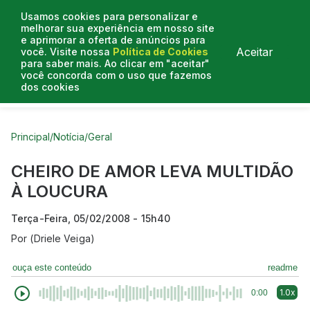
Usamos cookies para personalizar e
melhorar sua experiência em nosso site
e aprimorar a oferta de anúncios para
Aceitar
você. Visite nossa
Política de Cookies
para saber mais. Ao clicar em "aceitar"
você concorda com o uso que fazemos
dos cookies
Curtas do Poder
Artigos
Entrevistas
Podcasts
Principal
/
Notícia
/
Geral
CHEIRO DE AMOR LEVA MULTIDÃO
À LOUCURA
Terça-Feira, 05/02/2008 - 15h40
Por
(Driele Veiga)
ouça este conteúdo
readme
1.0x
0:00