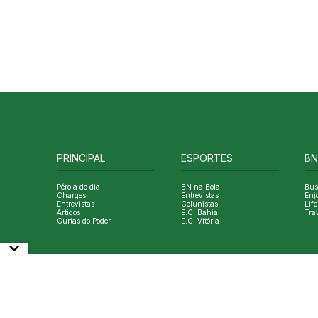
PRINCIPAL
ESPORTES
BN
Pérola do dia
BN na Bola
Bus
Charges
Entrevistas
Enj
Entrevistas
Colunistas
Life
Artigos
E.C. Bahia
Tra
Curtas do Poder
E.C. Vitória
© Copyright Bahia Notícias. All Rights Reserved