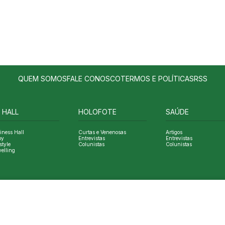
QUEM SOMOS
FALE CONOSCO
TERMOS E POLÍTICAS
RSS
 HALL
HOLOFOTE
SAÚDE
iness Hall
Curtas e Venenosas
Artigos
oy
Entrevistas
Entrevistas
style
Colunistas
Colunistas
velling