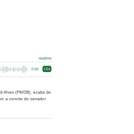
readme
1.0x
0:00
ldi Alves (PMDB), acaba de
r a convite do senador