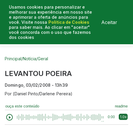
Usamos cookies para personalizar e
melhorar sua experiência em nosso site
e aprimorar a oferta de anúncios para
Aceitar
você. Visite nossa
Política de Cookies
para saber mais. Ao clicar em "aceitar"
você concorda com o uso que fazemos
dos cookies
Curtas do Poder
Artigos
Entrevistas
Podcasts
Principal
/
Notícia
/
Geral
LEVANTOU POEIRA
Domingo, 03/02/2008 - 13h39
Por
(Daniel Pinto/Darlene Pereira)
ouça este conteúdo
readme
1.0x
0:00