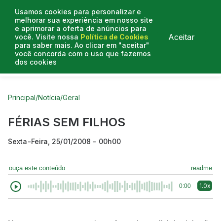
Usamos cookies para personalizar e
melhorar sua experiência em nosso site
e aprimorar a oferta de anúncios para
Aceitar
você. Visite nossa
Política de Cookies
para saber mais. Ao clicar em "aceitar"
você concorda com o uso que fazemos
dos cookies
Curtas do Poder
Artigos
Entrevistas
Podcasts
Principal
/
Notícia
/
Geral
FÉRIAS SEM FILHOS
Sexta-Feira, 25/01/2008 - 00h00
ouça este conteúdo
readme
1.0x
0:00