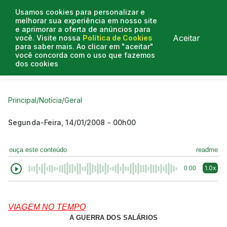
Usamos cookies para personalizar e
melhorar sua experiência em nosso site
e aprimorar a oferta de anúncios para
Aceitar
você. Visite nossa
Política de Cookies
para saber mais. Ao clicar em "aceitar"
você concorda com o uso que fazemos
dos cookies
Curtas do Poder
Artigos
Entrevistas
Podcasts
Principal
/
Notícia
/
Geral
Segunda-Feira, 14/01/2008 - 00h00
ouça este conteúdo
readme
1.0x
0:00
VIAGEM NO TEMPO
A GUERRA DOS SALÁRIOS