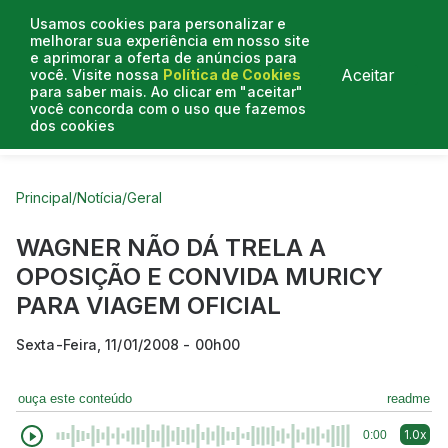
Usamos cookies para personalizar e
melhorar sua experiência em nosso site
e aprimorar a oferta de anúncios para
Aceitar
você. Visite nossa
Política de Cookies
para saber mais. Ao clicar em "aceitar"
você concorda com o uso que fazemos
dos cookies
Curtas do Poder
Artigos
Entrevistas
Podcasts
Principal
/
Notícia
/
Geral
WAGNER NÃO DÁ TRELA A
OPOSIÇÃO E CONVIDA MURICY
PARA VIAGEM OFICIAL
Sexta-Feira, 11/01/2008 - 00h00
ouça este conteúdo
readme
1.0x
0:00