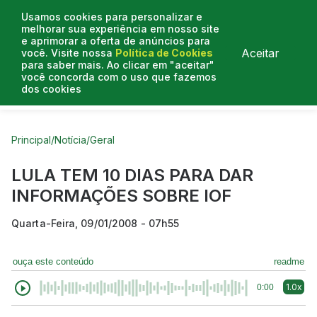
Usamos cookies para personalizar e
melhorar sua experiência em nosso site
e aprimorar a oferta de anúncios para
Aceitar
você. Visite nossa
Política de Cookies
para saber mais. Ao clicar em "aceitar"
você concorda com o uso que fazemos
dos cookies
Curtas do Poder
Artigos
Entrevistas
Podcasts
Principal
/
Notícia
/
Geral
LULA TEM 10 DIAS PARA DAR
INFORMAÇÕES SOBRE IOF
Quarta-Feira, 09/01/2008 - 07h55
ouça este conteúdo
readme
1.0x
0:00