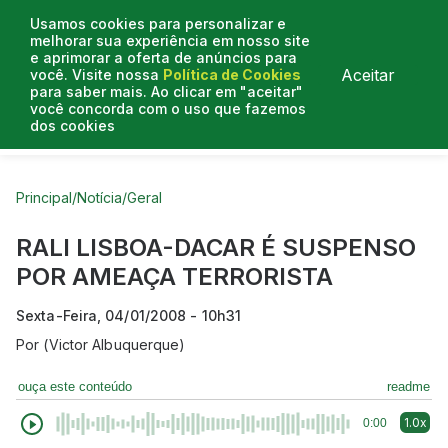
Usamos cookies para personalizar e
melhorar sua experiência em nosso site
e aprimorar a oferta de anúncios para
Aceitar
você. Visite nossa
Política de Cookies
para saber mais. Ao clicar em "aceitar"
você concorda com o uso que fazemos
dos cookies
Curtas do Poder
Artigos
Entrevistas
Podcasts
Principal
/
Notícia
/
Geral
RALI LISBOA-DACAR É SUSPENSO
POR AMEAÇA TERRORISTA
Sexta-Feira, 04/01/2008 - 10h31
Por
(Victor Albuquerque)
ouça este conteúdo
readme
1.0x
0:00