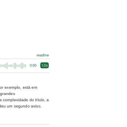
readme
1.0x
0:00
por exemplo, está em
s grandes
 complexidade do título, a
 deu um segundo aviso.