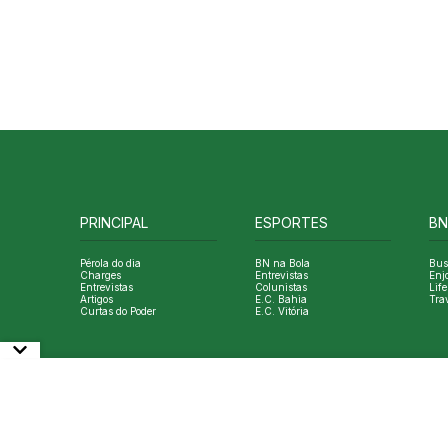
PRINCIPAL
ESPORTES
BN
Pérola do dia
BN na Bola
Bus
Charges
Entrevistas
Enj
Entrevistas
Colunistas
Life
Artigos
E.C. Bahia
Tra
Curtas do Poder
E.C. Vitória
© Copyright Bahia Notícias. All Rights Reserved