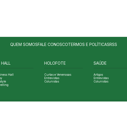
QUEM SOMOS
FALE CONOSCO
TERMOS E POLÍTICAS
RSS
 HALL
HOLOFOTE
SAÚDE
iness Hall
Curtas e Venenosas
Artigos
oy
Entrevistas
Entrevistas
style
Colunistas
Colunistas
velling