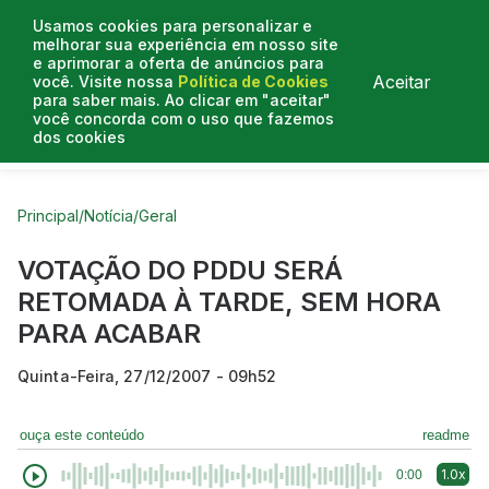
Usamos cookies para personalizar e
melhorar sua experiência em nosso site
e aprimorar a oferta de anúncios para
Aceitar
você. Visite nossa
Política de Cookies
para saber mais. Ao clicar em "aceitar"
você concorda com o uso que fazemos
dos cookies
Curtas do Poder
Artigos
Entrevistas
Podcasts
Principal
/
Notícia
/
Geral
VOTAÇÃO DO PDDU SERÁ
RETOMADA À TARDE, SEM HORA
PARA ACABAR
Quinta-Feira, 27/12/2007 - 09h52
ouça este conteúdo
readme
1.0x
0:00