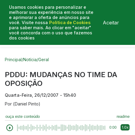
Usamos cookies para personalizar e
melhorar sua experiência em nosso site
e aprimorar a oferta de anúncios para
Aceitar
você. Visite nossa
Política de Cookies
para saber mais. Ao clicar em "aceitar"
você concorda com o uso que fazemos
dos cookies
Curtas do Poder
Artigos
Entrevistas
Podcasts
Principal
/
Notícia
/
Geral
PDDU: MUDANÇAS NO TIME DA
OPOSIÇÃO
Quarta-Feira, 26/12/2007 - 15h40
Por
(Daniel Pinto)
ouça este conteúdo
readme
1.0x
0:00