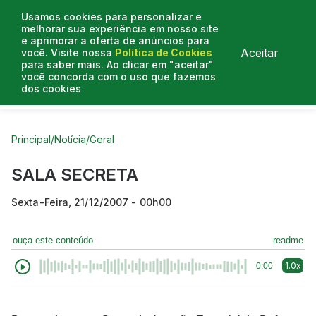
Usamos cookies para personalizar e
melhorar sua experiência em nosso site
e aprimorar a oferta de anúncios para
Aceitar
você. Visite nossa
Política de Cookies
para saber mais. Ao clicar em "aceitar"
você concorda com o uso que fazemos
dos cookies
Curtas do Poder
Artigos
Entrevistas
Podcasts
Principal
/
Notícia
/
Geral
SALA SECRETA
Sexta-Feira, 21/12/2007 - 00h00
ouça este conteúdo
readme
1.0x
0:00